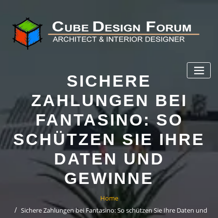
SICHERE
ZAHLUNGEN BEI
FANTASINO: SO
SCHÜTZEN SIE IHRE
DATEN UND
GEWINNE
Home
Sichere Zahlungen bei Fantasino: So schützen Sie Ihre Daten und