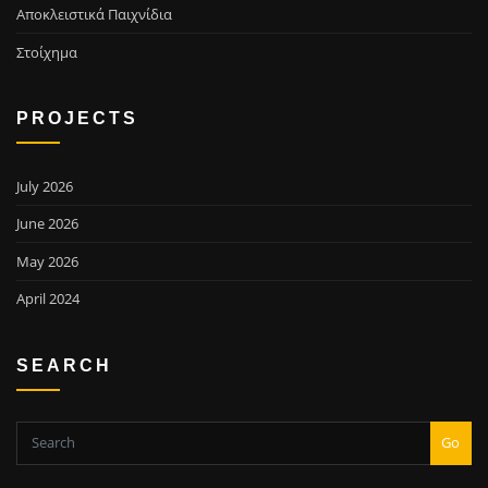
Αποκλειστικά Παιχνίδια
Στοίχημα
PROJECTS
July 2026
June 2026
May 2026
April 2024
SEARCH
Go