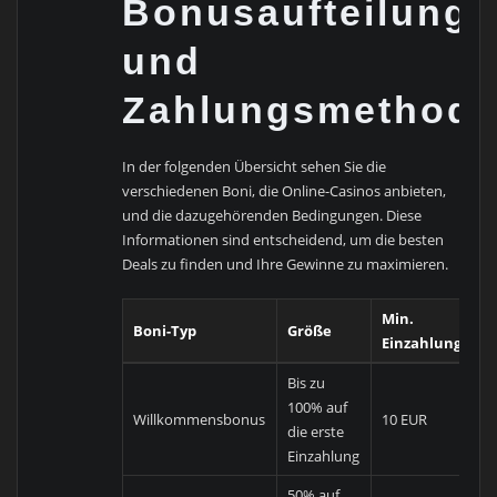
Bonusaufteilung
und
Zahlungsmethod
In der folgenden Übersicht sehen Sie die
verschiedenen Boni, die Online-Casinos anbieten,
und die dazugehörenden Bedingungen. Diese
Informationen sind entscheidend, um die besten
Deals zu finden und Ihre Gewinne zu maximieren.
Min.
Boni-Typ
Größe
U
Einzahlung
Bis zu
100% auf
Willkommensbonus
10 EUR
3
die erste
Einzahlung
50% auf