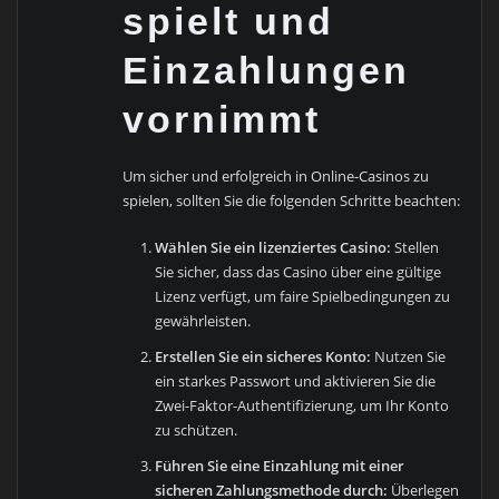
spielt und
Einzahlungen
vornimmt
Um sicher und erfolgreich in Online-Casinos zu
spielen, sollten Sie die folgenden Schritte beachten:
Wählen Sie ein lizenziertes Casino:
Stellen
Sie sicher, dass das Casino über eine gültige
Lizenz verfügt, um faire Spielbedingungen zu
gewährleisten.
Erstellen Sie ein sicheres Konto:
Nutzen Sie
ein starkes Passwort und aktivieren Sie die
Zwei-Faktor-Authentifizierung, um Ihr Konto
zu schützen.
Führen Sie eine Einzahlung mit einer
sicheren Zahlungsmethode durch:
Überlegen