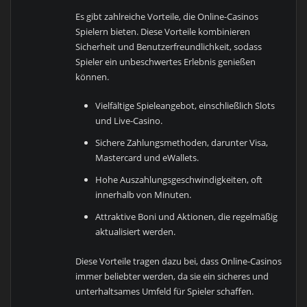
Es gibt zahlreiche Vorteile, die Online-Casinos
Spielern bieten. Diese Vorteile kombinieren
Sicherheit und Benutzerfreundlichkeit, sodass
Spieler ein unbeschwertes Erlebnis genießen
können.
Vielfältige Spieleangebot, einschließlich Slots
und Live-Casino.
Sichere Zahlungsmethoden, darunter Visa,
Mastercard und eWallets.
Hohe Auszahlungsgeschwindigkeiten, oft
innerhalb von Minuten.
Attraktive Boni und Aktionen, die regelmäßig
aktualisiert werden.
Diese Vorteile tragen dazu bei, dass Online-Casinos
immer beliebter werden, da sie ein sicheres und
unterhaltsames Umfeld für Spieler schaffen.