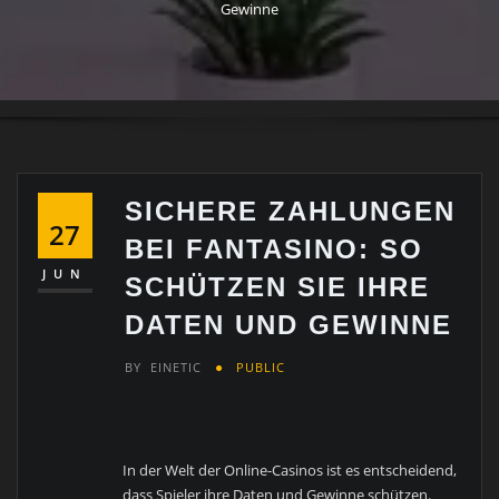
Gewinne
SICHERE ZAHLUNGEN
27
BEI FANTASINO: SO
JUN
SCHÜTZEN SIE IHRE
DATEN UND GEWINNE
BY
EINETIC
PUBLIC
In der Welt der Online-Casinos ist es entscheidend,
dass Spieler ihre Daten und Gewinne schützen.