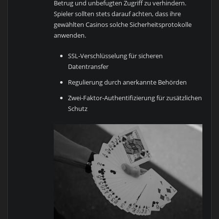
Betrug und unbefugten Zugriff zu verhindern.
Spieler sollten stets darauf achten, dass ihre
gewählten Casinos solche Sicherheitsprotokolle
anwenden.
SSL-Verschlüsselung für sicheren
Datentransfer
Regulierung durch anerkannte Behörden
Zwei-Faktor-Authentifizierung für zusätzlichen
Schutz