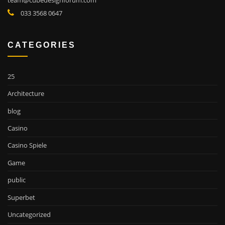
team@cubedesignforum.com
033 3568 0647
CATEGORIES
25
Architecture
blog
Casino
Casino Spiele
Game
public
Superbet
Uncategorized