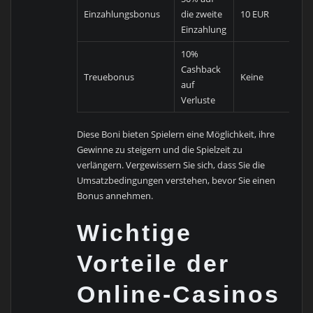
Einzahlungsbonus
die zweite
10 EUR
2
Einzahlung
10%
Cashback
Treuebonus
Keine
K
auf
Verluste
Diese Boni bieten Spielern eine Möglichkeit, ihre
Gewinne zu steigern und die Spielzeit zu
verlängern. Vergewissern Sie sich, dass Sie die
Umsatzbedingungen verstehen, bevor Sie einen
Bonus annehmen.
Wichtige
Vorteile der
Online-Casinos