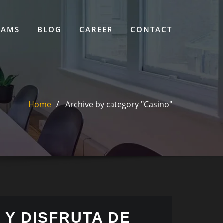
EAMS
BLOG
CAREER
CONTACT
Home
Archive by category "Casino"
 Y DISFRUTA DE