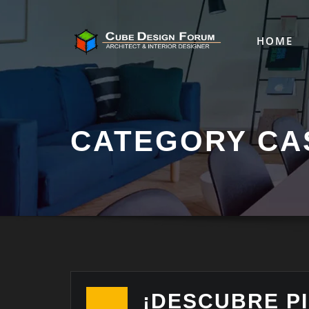
HOME
CATEGORY CA
¡DESCUBRE PI