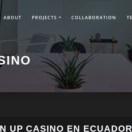
ABOUT
PROJECTS
COLLABORATION
T
SINO
N UP CASINO EN ECUADOR