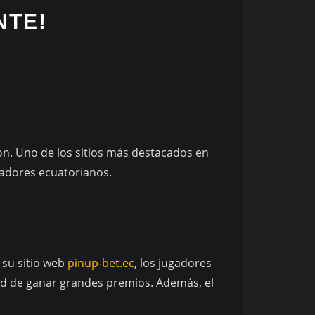
NTE!
ón. Uno de los sitios más destacados en
gadores ecuatorianos.
 su sitio web
pinup-bet.ec
, los jugadores
ad de ganar grandes premios. Además, el