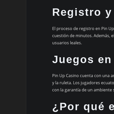
Registro 
El proceso de registro en Pin Up
cuestión de minutos. Además, e
usuarios leales.
Juegos en 
Pin Up Casino cuenta con una a
y la ruleta. Los jugadores ecua
con la garantía de un ambiente 
¿Por qué e