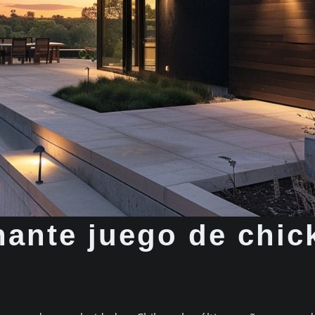
ante juego de chic