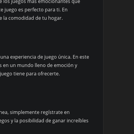
 de los juegos más emocionantes que
e juego es perfecto para ti. En
e la comodidad de tu hogar.
una experiencia de juego única. En este
ges en un mundo lleno de emoción y
juego tiene para ofrecerte.
ínea, simplemente regístrate en
gos y la posibilidad de ganar increíbles