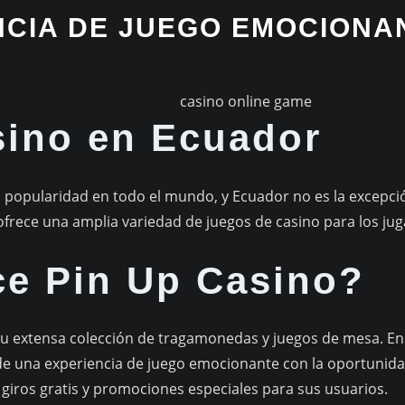
NCIA DE JUEGO EMOCIONA
sino en Ecuador
 popularidad en todo el mundo, y Ecuador no es la excepci
 ofrece una amplia variedad de juegos de casino para los ju
ce Pin Up Casino?
su extensa colección de tragamonedas y juegos de mesa. En
de una experiencia de juego emocionante con la oportunid
giros gratis y promociones especiales para sus usuarios.