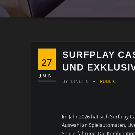
SURFPLAY CAS
27
UND EXKLUSI
JUN
BY
EINETIC
PUBLIC
Im Jahr 2026 hat sich Surfplay C
Auswahl an Spielautomaten, Liv
Spielerfahrung. Die Kombinati