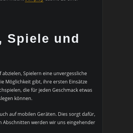
, Spiele und
 abzielen, Spielern eine unvergessliche
 Möglichkeit gibt, ihre ersten Einsätze
schspielen, die für jeden Geschmack etwas
oslegen können.
uch auf mobilen Geräten. Dies sorgt dafür,
nden Abschnitten werden wir uns eingehender