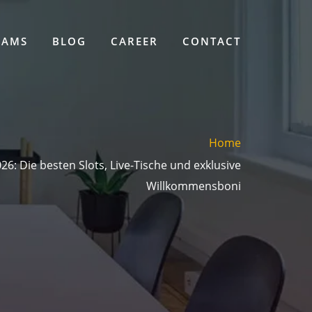
EAMS
BLOG
CAREER
CONTACT
Home
26: Die besten Slots, Live-Tische und exklusive
Willkommensboni