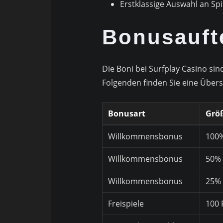
Erstklassige Auswahl an Spi
Bonusauft
Die Boni bei Surfplay Casino sin
Folgenden finden Sie eine Über
Bonusart
Grö
Willkommensbonus
100%
Willkommensbonus
50% 
Willkommensbonus
25% 
Freispiele
100 