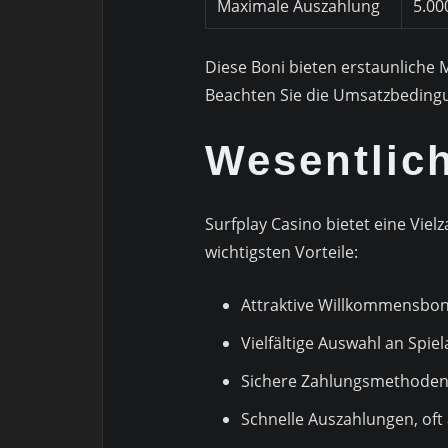
Maximale Auszahlung
5.00
Diese Boni bieten erstaunliche 
Beachten Sie die Umsatzbedingun
Wesentlich
Surfplay Casino bietet eine Viel
wichtigsten Vorteile:
Attraktive Willkommensboni
Vielfältige Auswahl an Spie
Sichere Zahlungsmethoden 
Schnelle Auszahlungen, oft