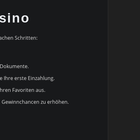
asino
achen Schritten:
r Dokumente.
 Ihre erste Einzahlung.
hren Favoriten aus.
re Gewinnchancen zu erhöhen.