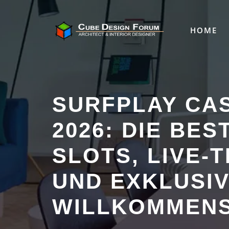
HOME
SURFPLAY CA
2026: DIE BES
SLOTS, LIVE-
UND EXKLUSI
WILLKOMMEN