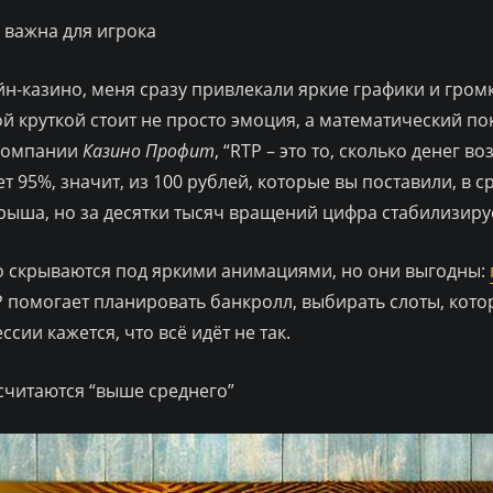
 важна для игрока
н‑казино, меня сразу привлекали яркие графики и громк
дой круткой стоит не просто эмоция, а математический по
 компании
Казино Профит
, “RTP – это то, сколько денег 
т 95%, значит, из 100 рублей, которые вы поставили, в 
рыша, но за десятки тысяч вращений цифра стабилизиру
то скрываются под яркими анимациями, но они выгодны:
 помогает планировать банкролл, выбирать слоты, кото
ссии кажется, что всё идёт не так.
 считаются “выше среднего”