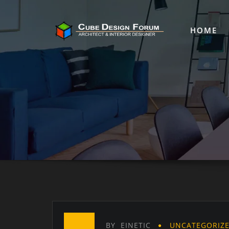
HOME
BY
EINETIC
UNCATEGORIZ