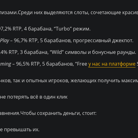
лизами.Среди них выделяются слоты, сочетающие красив
97,2% RTP, 4 барабана, “Turbo” режим.
Play
– 96,7% RTP, 5 барабанов, прогрессивный джекпот.
,4% RTP, 3 барабана, “Wild” символы и бонусные раунды.
aming
– 96,5% RTP, 5 барабанов, “Free
у нас на платформе
чков, так и опытных игроков, желающих получить максим
не потерять всё в один клик
авнения.Чтобы сохранить деньги, стоит:
е превышать их.