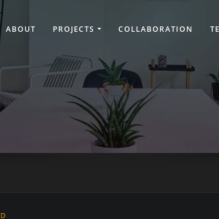
ABOUT
PROJECTS
COLLABORATION
T
ED