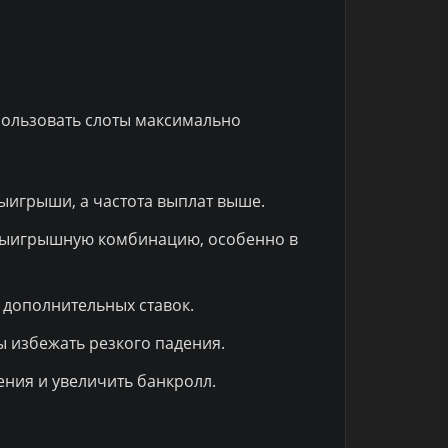
пользовать слоты максимально
ыигрыши, а частота выплат выше.
 выигрышную комбинацию, особенно в
 дополнительных ставок.
ы избежать резкого падения.
ения и увеличить банкролл.