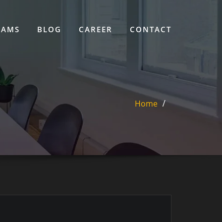
EAMS
BLOG
CAREER
CONTACT
Home