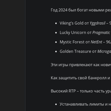
Год 2024 был богат новыми ре
Viking’s Gold от
Yggdrasil
– 
Lucky Unicorn от
Pragmatic 
Mystic Forest от
NetEnt
– 96
Golden Treasure от
Microg
Эти игры привлекают как нови
Как защитить свой банкролл и 
Высокий RTP – только часть ур
Устанавливать лимиты и н