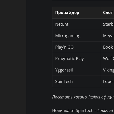
Провайдер
Слот
NetEnt
Starb
Microgaming
Mega
Play’n GO
Book 
Pragmatic Play
Wolf 
Yggdrasil
Vikin
SpinTech
Горя
Посетить казино 1xslots офиц
Новинка от SpinTech –
Горячий