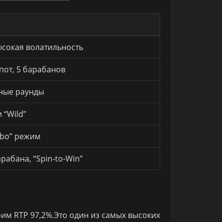
ысокая волатильность
от, 5 барабанов
сные раунды
 “Wild”
bo” режим
рабана, “Spin‑to‑Win”
оим RTP 97,2%.Это один из самых высоких