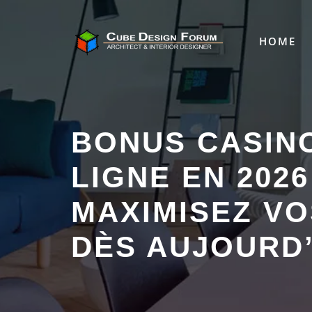
HOME
BONUS CASIN
LIGNE EN 2026
MAXIMISEZ VO
DÈS AUJOURD’