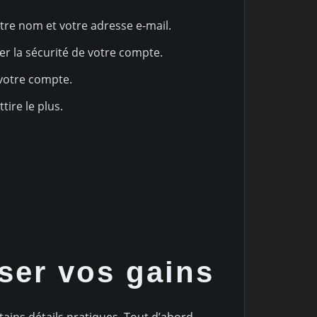
tre nom et votre adresse e-mail.
r la sécurité de votre compte.
votre compte.
tire le plus.
ser vos gains
ains détails pratiques. Tout d’abord,