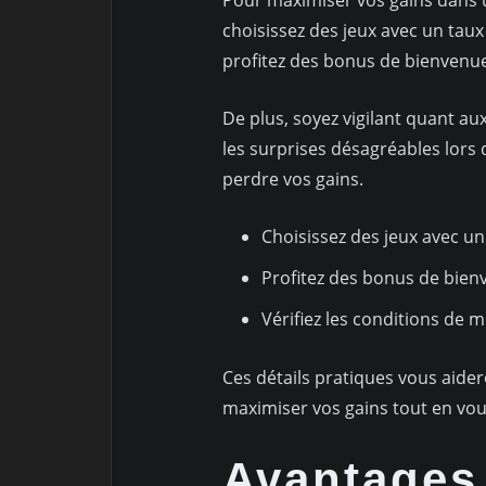
choisissez des jeux avec un taux
profitez des bonus de bienvenue
De plus, soyez vigilant quant a
les surprises désagréables lors 
perdre vos gains.
Choisissez des jeux avec u
Profitez des bonus de bien
Vérifiez les conditions de 
Ces détails pratiques vous aider
maximiser vos gains tout en vous
Avantages 