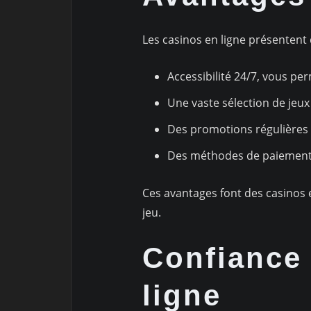
Les casinos en ligne présentent
Accessibilité 24/7, vous pe
Une vaste sélection de jeux
Des promotions régulières 
Des méthodes de paiement va
Ces avantages font des casinos 
jeu.
Confiance 
ligne