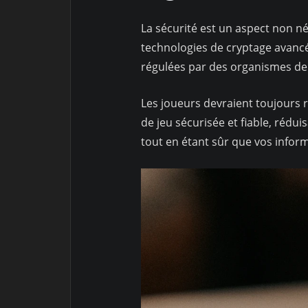
La sécurité est un aspect non né
technologies de cryptage avancé
régulées par des organismes de 
Les joueurs devraient toujours r
de jeu sécurisée et fiable, rédu
tout en étant sûr que vos infor