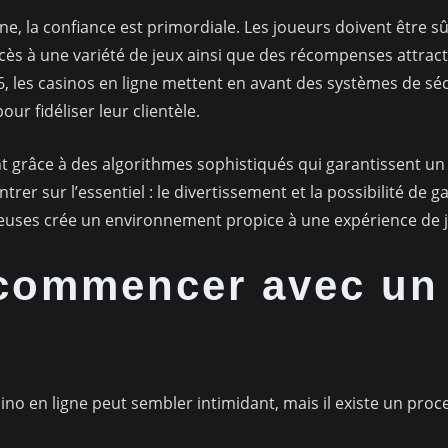
gne, la confiance est primordiale. Les joueurs doivent être 
ccès à une variété de jeux ainsi que des récompenses attrac
026, les casinos en ligne mettent en avant des systèmes de sé
ur fidéliser leur clientèle.
t grâce à des algorithmes sophistiqués qui garantissent un 
rer sur l’essentiel : le divertissement et la possibilité de 
euses crée un environnement propice à une expérience de je
ommencer avec un 
 en ligne peut sembler intimidant, mais il existe un proces