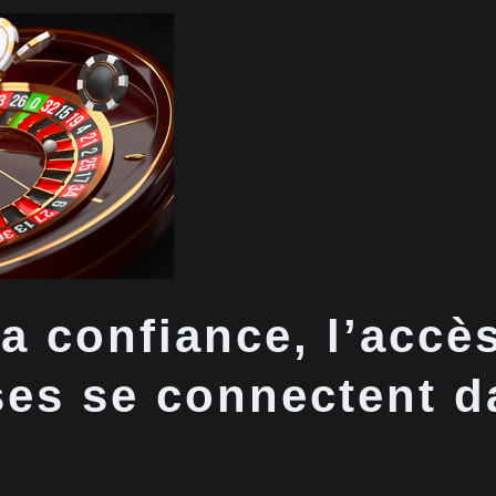
 confiance, l’accès
es se connectent d