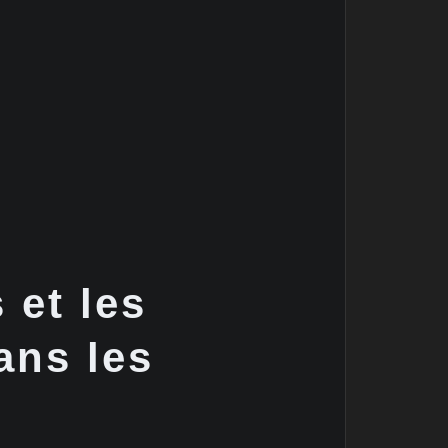
 et les
ans les