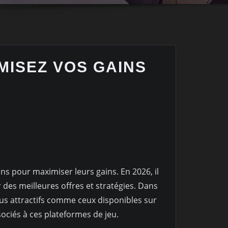
IMISEZ VOS GAINS
ns pour maximiser leurs gains. En 2026, il
des meilleures offres et stratégies. Dans
nus attractifs comme ceux disponibles sur
ociés à ces plateformes de jeu.