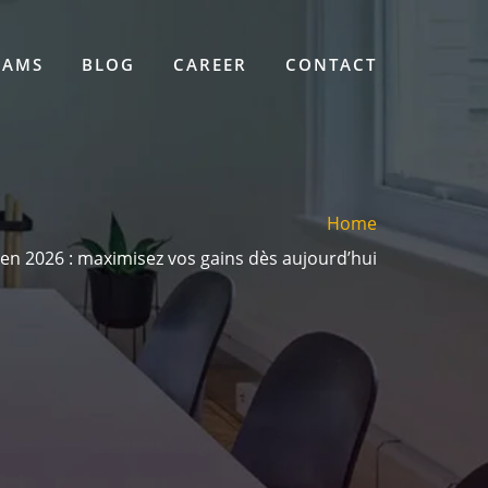
EAMS
BLOG
CAREER
CONTACT
Home
 en 2026 : maximisez vos gains dès aujourd’hui