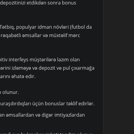
 depozitinizi etdikdən sonra bonus
Tətbiq, populyar idman növləri (futbol da
, rəqabətli əmsallar və müxtəlif mərc
itiv interfeys müştərilərə lazım olan
ərini izləməyə və depozit və pul çıxarmağa
rını əhatə edir.
m olunur.
aşdırdıqları üçün bonuslar təklif edirlər.
tan əmsallardan və digər imtiyazlardan