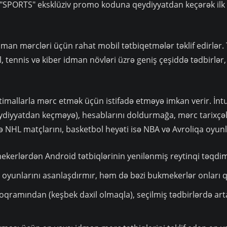
, "SPORTS" eksklüziv promo koduna qeydiyyatdan keçərək ilk
an mərcləri üçün rahat mobil tətbiqetmələr təklif edirlər. 
, ​​tennis və kiber idman növləri üzrə geniş çeşiddə tədbirlər
htimallarla mərc etmək üçün istifadə etməyə imkan verir. İntu
eydiyyatdan keçməyə), hesablarını doldurmağa, mərc tarixçəl
 NHL matçlarını, basketbol heyəti isə NBA və Avroliqa oyunla
mekerlərdən Android tətbiqlərinin yenilənmiş reytinqi təqdi
oyunlarını asanlaşdırmır, həm də bəzi bukmekerlər onları qur
roqramından (keşbek daxil olmaqla), seçilmiş tədbirlərdə ar