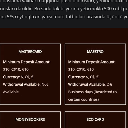
n başlama vaxtları haqqında push bildirişləri, yenidən daxil
onusları daxildir. Bu sadə tələbi yerinə yetirməklə 500 rubl
biqi 5/5 reytinqlə ən yaxşı mərc tətbiqləri arasında üçüncü y