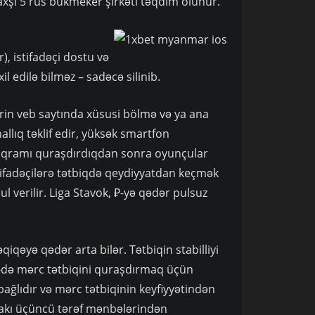
axşı 5 rus bukmeker şirkəti təqdim olunur.
), istifadəçi dostu və
 edilə bilməz – sadəcə silinib.
rin veb saytında xüsusi bölmə və ya ana
llıq təklif edir, yüksək smartfon
 proqramı quraşdırdıqdan sonra oyunçular
stifadəçilərə tətbiqdə qeydiyyatdan keçmək
verilir. Liga Stavok, ₽-yə qədər pulsuz
qəyə qədər arta bilər. Tətbiqin stabilliyi
d-də mərc tətbiqini quraşdırmaq üçün
ağlıdır və mərc tətbiqinin keyfiyyətindən
zdakı üçüncü tərəf mənbələrindən