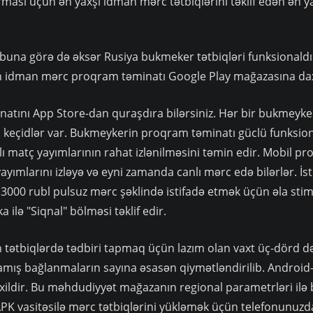
ması üçün ən yaxşı idman mərc tətbiqlərini təklif edən ən y
(buna görə də əksər Rusiya bukmeker tətbiqləri funksionaldır
ün idman mərc proqram təminatı Google Play mağazasına daxil
natını App Store-dan quraşdıra bilərsiniz. Hər bir bukmeyke
na keçidlər var. Bukmeykerin proqram təminatı güclü funksiona
nlı matç yayımlarının rahat izlənilməsini təmin edir. Mobil
yayımlarını izləyə və eyni zamanda canlı mərc edə bilərlər. İ
0 rubl pulsuz mərc şəklində istifadə etmək üçün əla stimul 
 ilə "Siqnal" bölməsi təklif edir.
ətbiqlərdə tədbiri tapmaq üçün lazım olan vaxt üç-dörd dəqi
mamış bağlanmaların sayına əsasən qiymətləndirilib. Androi
ildir. Bu məhdudiyyət mağazanın regional parametrləri ilə b
. APK vasitəsilə mərc tətbiqlərini yükləmək üçün telefonunu