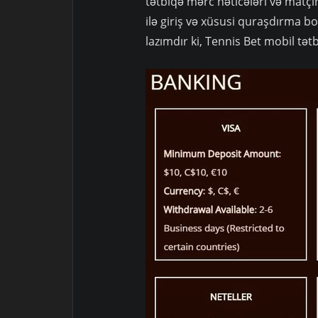
tətbiqə mərc nəticələri və matçı
ilə giriş və xüsusi quraşdırma b
lazımdır ki, Tennis Bet mobil tət