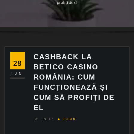
profiți de el
CASHBACK LA
28
BETICO CASINO
JUN
ROMÂNIA: CUM
FUNCȚIONEAZĂ ȘI
CUM SĂ PROFIȚI DE
EL
BY
EINETIC
PUBLIC