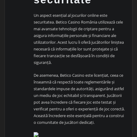
Un aspect esențial al jocurilor online este
securitatea. Betico Casino România utilizează cele
mai avansate tehnologii de criptare pentru a
asigura informațiile personale și financiare ale
utilizatorilor. Acest lucru îi oferă jucătorilor liniștea
necesară că informațiile lor sunt protejate și că
fiecare tranzacție se desfășoară în condiții de
siguranță.
De asemenea, Betico Casino este licențiat, ceea ce
înseamnă că respectă toate reglementările și
standardele impuse de autorități, asigurând astfel
un mediu de joc echitabil și transparent. Jucătorii
pot avea încredere că fiecare joc este testat și
verificat pentru a oferi o experiență de joc corectă.
Această încredere este esențială pentru a construi
o comunitate de jucători dedicați.