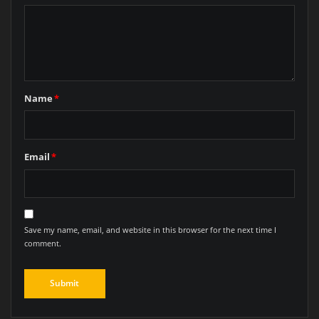
Name
*
Email
*
Save my name, email, and website in this browser for the next time I
comment.