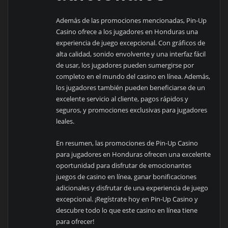
Además de las promociones mencionadas, Pin-Up
Casino ofrece a los jugadores en Honduras una
experiencia de juego excepcional. Con gráficos de
alta calidad, sonido envolvente y una interfaz fácil
de usar, los jugadores pueden sumergirse por
completo en el mundo del casino en línea. Además,
los jugadores también pueden beneficiarse de un
excelente servicio al cliente, pagos rápidos y
seguros, y promociones exclusivas para jugadores
leales.
En resumen, las promociones de Pin-Up Casino
para jugadores en Honduras ofrecen una excelente
oportunidad para disfrutar de emocionantes
juegos de casino en línea, ganar bonificaciones
adicionales y disfrutar de una experiencia de juego
excepcional. ¡Regístrate hoy en Pin-Up Casino y
descubre todo lo que este casino en línea tiene
para ofrecer!