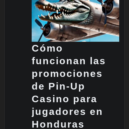
Cómo
funcionan las
promociones
de Pin-Up
Casino para
jugadores en
Honduras