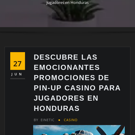
jugadores en Honduras
DESCUBRE LAS
27
EMOCIONANTES
JUN
PROMOCIONES DE
PIN-UP CASINO PARA
JUGADORES EN
HONDURAS
BY
EINETIC
CASINO