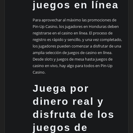
juegos en línea
Para aprovechar al máximo las promociones de
Pin-Up Casino, los jugadores en Honduras deben
registrarse en el casino en línea. El proceso de
registro es rápido y sencillo, y una vez completado,
los jugadores pueden comenzar a disfrutar de una
amplia selección de juegos de casino en línea.
Desde slots y juegos de mesa hasta juegos de
casino en vivo, hay algo para todos en Pin-Up
Casino.
Juega por
dinero real y
disfruta de los
juegos de