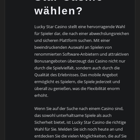
wählen?
Lucky Star Casino stellt eine hervorragende Wahl
für Spieler dar, die nach einer abwechslungsreichen
und sicheren Plattform suchen. Mit einer
beeindruckenden Auswahl an Spielen von
renommierten Software-Anbietern und attraktiven
Bonusangeboten überzeugt das Casino nicht nur
durch die Spielvielfalt, sondern auch durch die
Qualität des Erlebnisses. Das mobile Angebot
ermöglicht es Spielern, die Spiele jederzeit und
überall zu genießen, was die Flexibilität enorm
erhöht.
Wenn Sie auf der Suche nach einem Casino sind,
das sowohl unterhaltsame Spiele als auch
Sicherheit bietet, ist Lucky Star Casino die richtige
Wahl für Sie. Melden Sie sich noch heute an und
entdecken Sie die vielen Möglichkeiten, die auf Sie