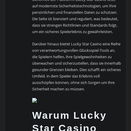
auf modernste Sicherheitstechnologien, um Ihre
persönlichen und finanziellen Daten zu schützen.
Die Seite ist lizenziert und reguliert, was bedeutet,
dass sie strengen Richtlinien und Standards folgt,
um ein sicheres Spielerlebnis zu gewährleisten.
Darüber hinaus bietet Lucky Star Casino eine Reihe
von verantwortungsvollen Glücksspiel-Tools an,
die Spielern helfen, ihre Spielgewohnheiten zu
überwachen und sicherzustellen, dass sie innerhalb
gesunder Grenzen bleiben. Dies schafft ein sicheres
Umfeld, in dem Spieler das Erlebnis voll
ausschöpfen können, ohne sich Sorgen um ihre
Sicherheit machen zu müssen.
Warum Lucky
Star Casino