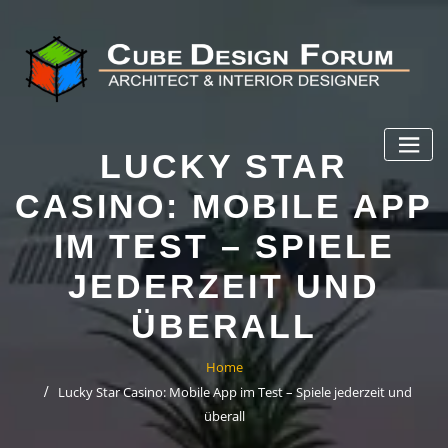
LUCKY STAR
CASINO: MOBILE APP
IM TEST – SPIELE
JEDERZEIT UND
ÜBERALL
Home
Lucky Star Casino: Mobile App im Test – Spiele jederzeit und
überall