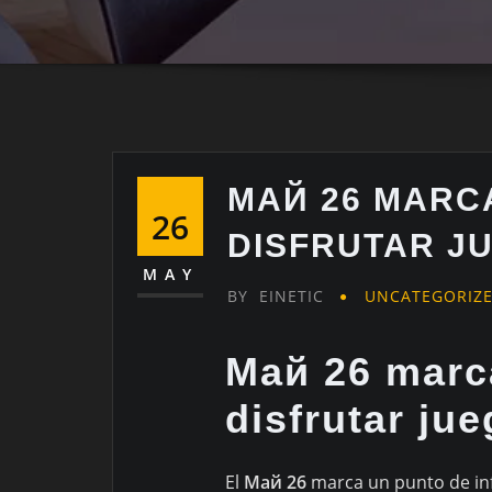
MАЙ 26 MARCA
26
DISFRUTAR J
MAY
BY
EINETIC
UNCATEGORIZ
Mай 26 marca
disfrutar ju
El
Mай 26
marca un punto de inf