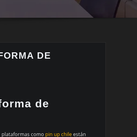
 FORMA DE
 forma de
de plataformas como
pin up chile
están