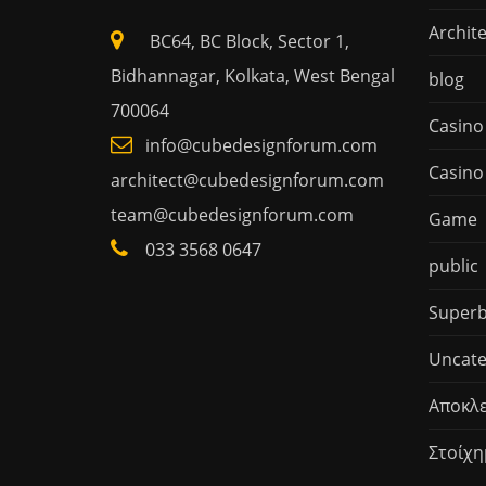
Archit
BC64, BC Block, Sector 1,
Bidhannagar, Kolkata, West Bengal
blog
700064
Casino
info@cubedesignforum.com
Casino
architect@cubedesignforum.com
team@cubedesignforum.com
Game
033 3568 0647
public
Superb
Uncate
Αποκλε
Στοίχη