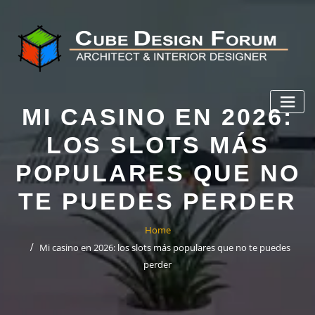
MI CASINO EN 2026:
LOS SLOTS MÁS
POPULARES QUE NO
TE PUEDES PERDER
Home
Mi casino en 2026: los slots más populares que no te puedes
perder