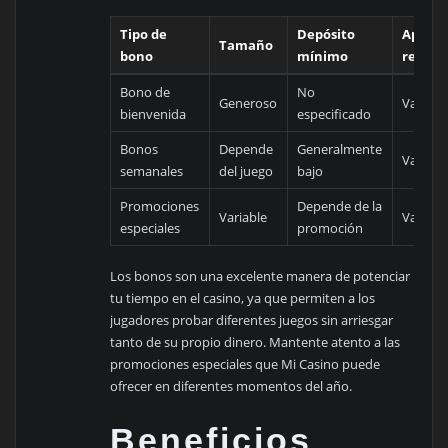
Tipo de
Depósito
Apuest
Tamaño
bono
mínimo
requer
Bono de
No
Generoso
Variabl
bienvenida
especificado
Bonos
Depende
Generalmente
Variabl
semanales
del juego
bajo
Promociones
Depende de la
Variable
Variabl
especiales
promoción
Los bonos son una excelente manera de potenciar
tu tiempo en el casino, ya que permiten a los
jugadores probar diferentes juegos sin arriesgar
tanto de su propio dinero. Mantente atento a las
promociones especiales que Mi Casino puede
ofrecer en diferentes momentos del año.
Beneficios