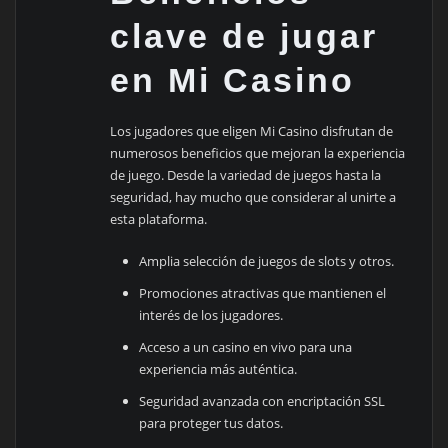
clave de jugar
en Mi Casino
Los jugadores que eligen Mi Casino disfrutan de
numerosos beneficios que mejoran la experiencia
de juego. Desde la variedad de juegos hasta la
seguridad, hay mucho que considerar al unirte a
esta plataforma.
Amplia selección de juegos de slots y otros.
Promociones atractivas que mantienen el
interés de los jugadores.
Acceso a un casino en vivo para una
experiencia más auténtica.
Seguridad avanzada con encriptación SSL
para proteger tus datos.