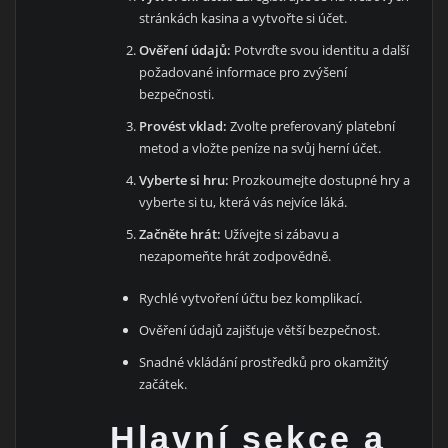
stránkách kasina a vytvořte si účet.
Ověření údajů:
Potvrďte svou identitu a další
požadované informace pro zvýšení
bezpečnosti.
Provést vklad:
Zvolte preferovaný platební
metod a vložte peníze na svůj herní účet.
Vyberte si hru:
Prozkoumejte dostupné hry a
vyberte si tu, která vás nejvíce láká.
Začněte hrát:
Užívejte si zábavu a
nezapomeňte hrát zodpovědně.
Rychlé vytvoření účtu bez komplikací.
Ověření údajů zajišťuje větší bezpečnost.
Snadné vkládání prostředků pro okamžitý
začátek.
Hlavní sekce a