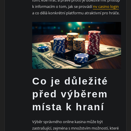
tom, kde hrát, a právě proto je důležité mít přístup
k informacím o tom, jak se provádí
nv casino login
a co dělá konkrétní platformu atraktivní pro hráče.
Co je důležité
před výběrem
místa k hraní
Výběr správného online kasina může být
zastrašující, zejména s množstvím možností, které