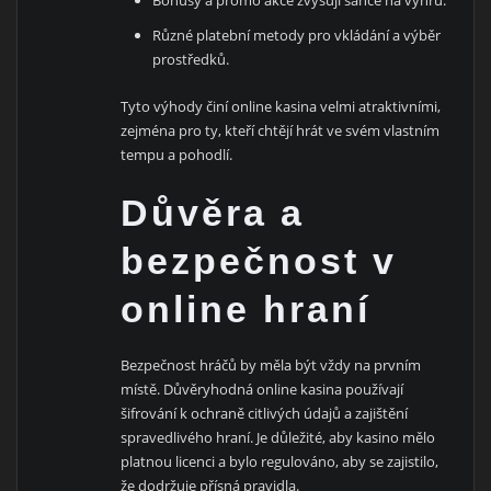
Bonusy a promo akce zvyšují šance na výhru.
Různé platební metody pro vkládání a výběr
prostředků.
Tyto výhody činí online kasina velmi atraktivními,
zejména pro ty, kteří chtějí hrát ve svém vlastním
tempu a pohodlí.
Důvěra a
bezpečnost v
online hraní
Bezpečnost hráčů by měla být vždy na prvním
místě. Důvěryhodná online kasina používají
šifrování k ochraně citlivých údajů a zajištění
spravedlivého hraní. Je důležité, aby kasino mělo
platnou licenci a bylo regulováno, aby se zajistilo,
že dodržuje přísná pravidla.