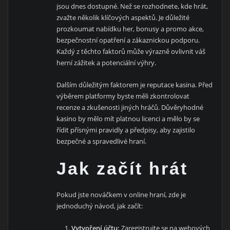
jsou dnes dostupné. Než se rozhodnete, kde hrát,
zvažte několik klíčových aspektů. Je důležité
prozkoumat nabídku her, bonusy a promo akce,
bezpečnostní opatření a zákaznickou podporu.
Každý z těchto faktorů může výrazně ovlivnit váš
herní zážitek a potenciální výhry.
Dalším důležitým faktorem je reputace kasina. Před
výběrem platformy byste měli zkontrolovat
recenze a zkušenosti jiných hráčů. Důvěryhodné
kasino by mělo mít platnou licenci a mělo by se
řídit přísnými pravidly a předpisy, aby zajistilo
bezpečné a spravedlivé hraní.
Jak začít hrát
Pokud jste nováčkem v online hraní, zde je
jednoduchý návod, jak začít:
Vytvoření účtu:
Zaregistrujte se na webových