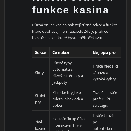
funkce kasina
Různá online kasina nabízejí různé sekce a funkce,
které obohacují herní zážitek. Zde je přehled
hlavních sekcí, které byste měli očekávat:
Sekce
Co nabízí
Nejlepší pro
Různé typy
Hráče hledající
automatů s
Sloty
zábavu a
různými tématy a
vysoké výhry.
jackpoty.
Klasické hry jako
Tradiční hráče
Stolní
ruleta, blackjack a
preferující
hry
poker.
strategii.
Hráče toužící
Skuteční krupiéři a
Živé
po
interaktivní hry v
kasino
autentickém