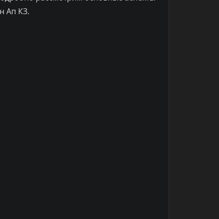
 Ап КЗ.