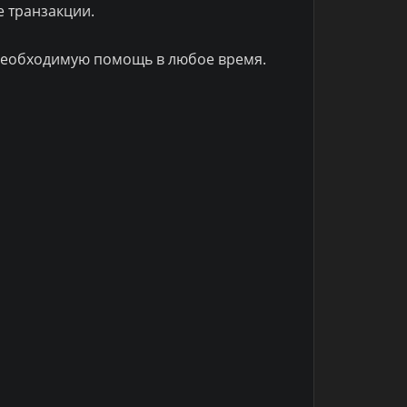
 транзакции.
 необходимую помощь в любое время.