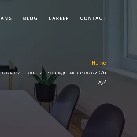
EAMS
BLOG
CAREER
CONTACT
Home
ть в казино онлайн: что ждет игроков в 2026
году?