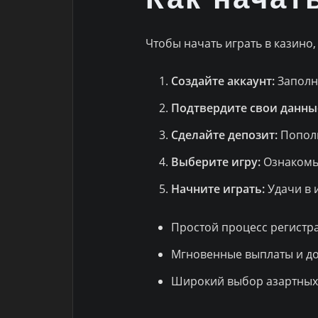
Чтобы начать играть в казино,
Создайте аккаунт:
Заполн
Подтвердите свои данны
Сделайте депозит:
Пополни
Выберите игру:
Ознакомьт
Начните играть:
Удачи в 
Простой процесс регистр
Мгновенные выплаты и до
Широкий выбор азартных 