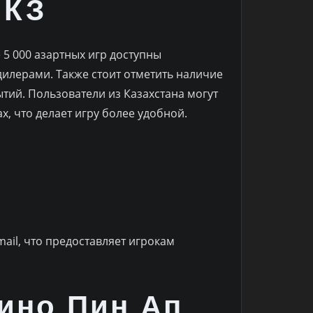
 КЗ
 5 000 азартных игр доступны
илерами. Также стоит отметить наличие
тий. Пользователи из Казахстана могут
х, что делает игру более удобной.
ail, что предоставляет игрокам
ино Пин Ап