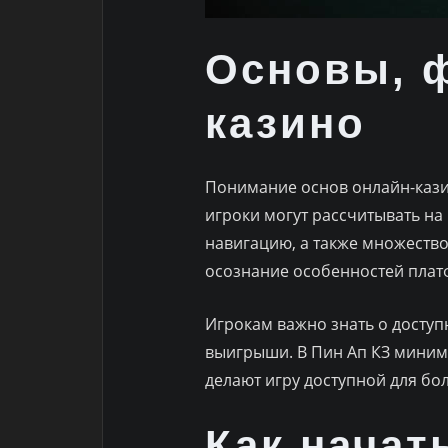
Основы, 
казино
Понимание основ онлайн-казин
игроки могут рассчитывать на 
навигацию, а также множество
осознание особенностей плат
Игрокам важно знать о доступ
выигрыши. В Пин Ап КЗ минима
делают игру доступной для бо
Как начат