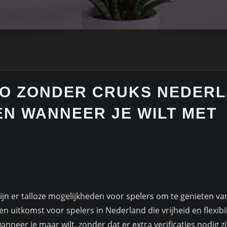
NO ZONDER CRUKS NEDERL
EN WANNEER JE WILT MET
ijn er talloze mogelijkheden voor spelers om te genieten va
 uitkomst voor spelers in Nederland die vrijheid en flexibi
neer je maar wilt, zonder dat er extra verificaties nodig zij