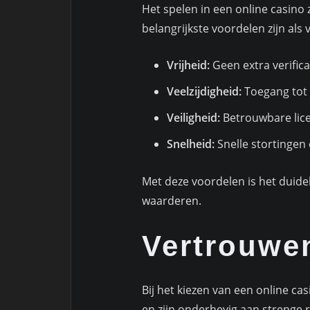
Het spelen in een online casino
belangrijkste voordelen zijn als v
Vrijheid:
Geen extra verifica
Veelzijdigheid:
Toegang tot 
Veiligheid:
Betrouwbare lice
Snelheid:
Snelle stortingen 
Met deze voordelen is het duidel
waarderen.
Vertrouwen
Bij het kiezen van een online c
en zijn onderhevig aan strenge r