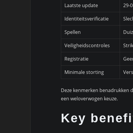
Laatste update
29-0
Identiteitsverificatie
Slec
Spellen
Duiz
Veiligheidscontroles
Stri
Registratie
Gee
Minimale storting
Vers
Deze kenmerken benadrukken de 
een weloverwogen keuze.
Key benefi