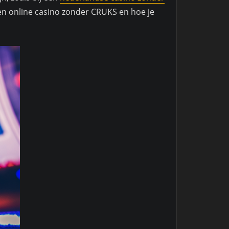
 een online casino zonder CRUKS en hoe je