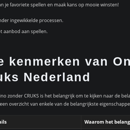
n je favoriete spellen en maak kans op mooie winsten!
onder ingewikkelde processen.
ot aanbod aan spellen.
ke kenmerken van On
uks Nederland
sino zonder CRUKS is het belangrijk om te kijken naar de be
 een overzicht van enkele van de belangrijkste eigenschappe
ils
Waarom het belangr