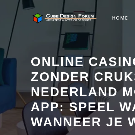
HOME
ONLINE CASIN
ZONDER CRUK
NEDERLAND M
APP: SPEEL W
WANNEER JE 