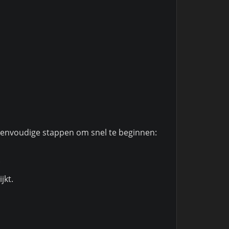
 eenvoudige stappen om snel te beginnen:
.
jkt.