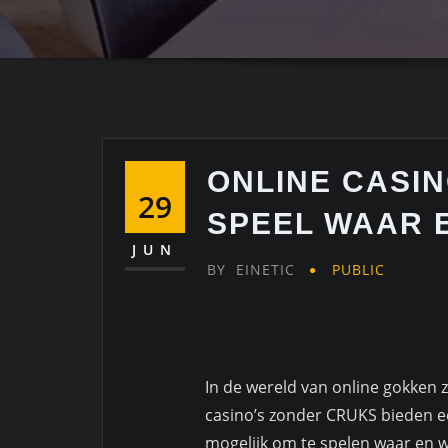
ONLINE CASI
29
SPEEL WAAR 
JUN
BY
EINETIC
PUBLIC
In de wereld van online gokken z
casino’s zonder CRUKS bieden een
mogelijk om te spelen waar en wan