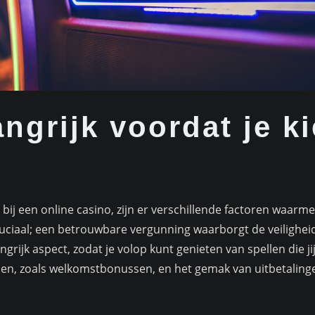
angrijk voordat je ki
bij een online casino, zijn er verschillende factoren waarm
uciaal; een betrouwbare vergunning waarborgt de veiligheid
ngrijk aspect, zodat je volop kunt genieten van spellen die jij
, zoals welkomstbonussen, en het gemak van uitbetalingen.