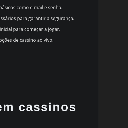
básicos como e-mail e senha.
sários para garantir a segurança.
nicial para começar a jogar.
pções de cassino ao vivo.
em cassinos