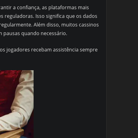
ntir a confiança, as plataformas mais
es reguladoras. Isso significa que os dados
 regularmente. Além disso, muitos cassinos
am pausas quando necessário.
 os jogadores recebam assistência sempre