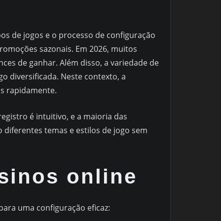
os de jogos e o processo de configuração
 promoções sazonais. Em 2026, muitos
ces de ganhar. Além disso, a variedade de
o diversificada. Neste contexto, a
as rapidamente.
gistro é intuitivo, e a maioria das
 diferentes temas e estilos de jogo sem
sinos online
 para uma configuração eficaz: