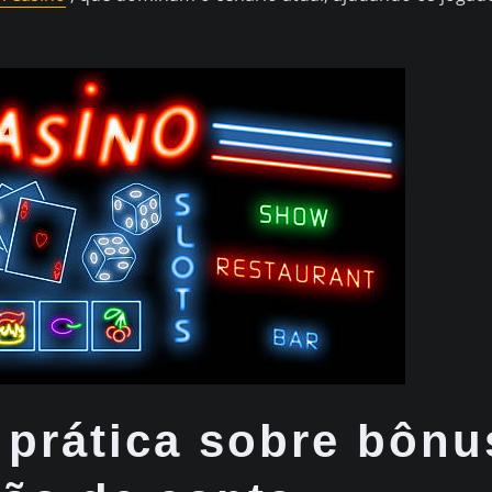
prática sobre bônu