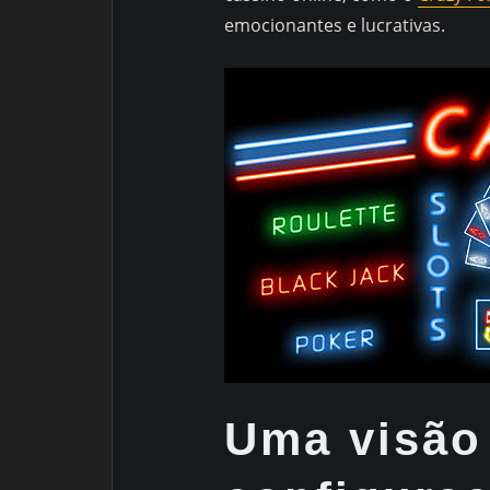
emocionantes e lucrativas.
Uma visão 