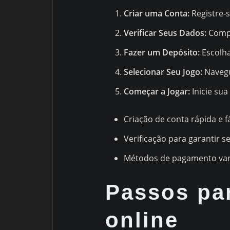
Criar uma Conta:
Registre-
Verificar Seus Dados:
Compl
Fazer um Depósito:
Escolha
Selecionar Seu Jogo:
Navegue
Começar a Jogar:
Inicie sua
Criação de conta rápida e fá
Verificação para garantir s
Métodos de pagamento vari
Passos pa
online