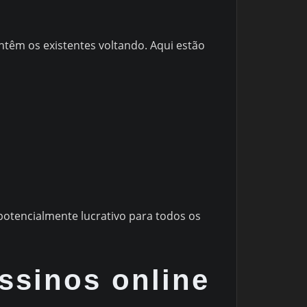
têm os existentes voltando. Aqui estão
potencialmente lucrativo para todos os
ssinos online