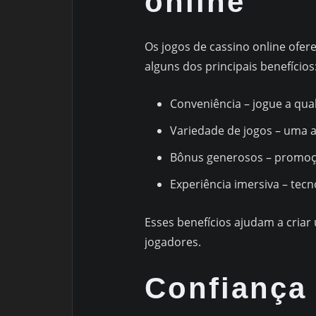
online
Os jogos de cassino online ofe
alguns dos principais benefícios
Conveniência – jogue a qua
Variedade de jogos – uma a
Bônus generosos – promoç
Experiência imersiva – tecn
Esses benefícios ajudam a cria
jogadores.
Confiança