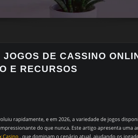
JOGOS DE CASSINO ONLIN
VO E RECURSOS
luiu rapidamente, e em 2026, a variedade de jogos disponíve
 impressionante do que nunca. Este artigo apresenta uma a
x Casino
, que dominam o cenário atual, ajudando os jogad