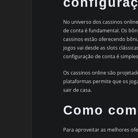
configura
No universo dos cassinos onlin
de conta é fundamental. Os bôn
cassinos estão oferecendo bônu
jogos vai desde as slots clássic
configuração de conta é simple
Os cassinos online são projetado
plataformas permite que os jog
sair de casa.
Como come
Para aproveitar as melhores ofe