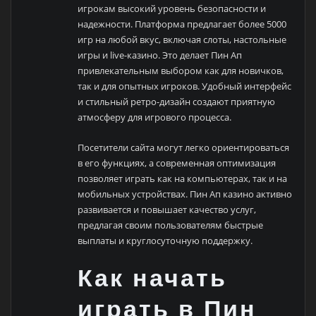
игрокам высокий уровень безопасности и
надежности. Платформа предлагает более 5000
игр на любой вкус, включая слоты, настольные
игры и live-казино. Это делает Пин Ап
привлекательным выбором как для новичков,
так и для опытных игроков. Удобный интерфейс
и стильный ретро-дизайн создают приятную
атмосферу для игрового процесса.
Посетители сайта могут легко ориентироваться
в его функциях, а современная оптимизация
позволяет играть как на компьютерах, так и на
мобильных устройствах. Пин Ап казино активно
развивается и повышает качество услуг,
предлагая своим пользователям быстрые
выплаты и круглосуточную поддержку.
Как начать
играть в Пин