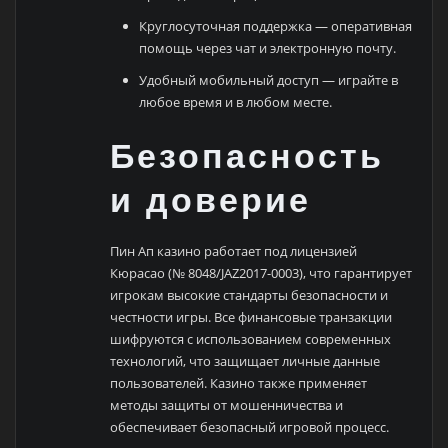
Круглосуточная поддержка — оперативная
помощь через чат и электронную почту.
Удобный мобильный доступ — играйте в
любое время и в любом месте.
Безопасность
и доверие
Пин Ап казино работает под лицензией
Кюрасао (№ 8048/JAZ2017-0003), что гарантирует
игрокам высокие стандарты безопасности и
честности игры. Все финансовые транзакции
шифруются с использованием современных
технологий, что защищает личные данные
пользователей. Казино также применяет
методы защиты от мошенничества и
обеспечивает безопасный игровой процесс.