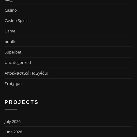
Casino
Casino Spiele
Game
public
Superbet
Uncategorized
Αποκλειστικά Παιχνίδια
Στοίχημα
PROJECTS
July 2026
June 2026