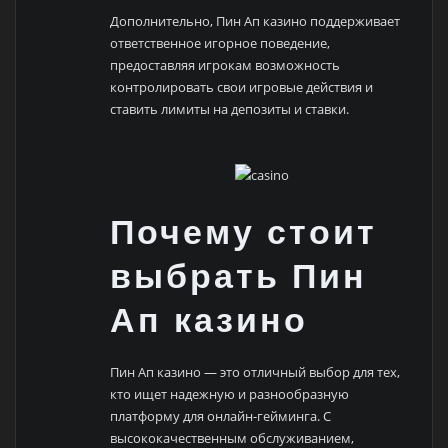
Дополнительно, Пин Ап казино поддерживает
ответственное игорное поведение,
предоставляя игрокам возможность
контролировать свои игровые действия и
ставить лимиты на депозиты и ставки.
Почему стоит
выбрать Пин
Ап казино
Пин Ап казино — это отличный выбор для тех,
кто ищет надежную и разнообразную
платформу для онлайн-гейминга. С
высококачественным обслуживанием,