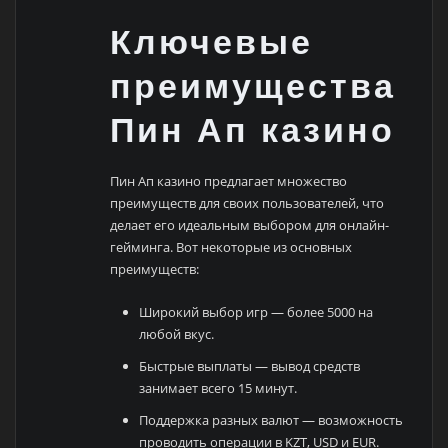
Ключевые
преимущества
Пин Ап казино
Пин Ап казино предлагает множество
преимуществ для своих пользователей, что
делает его идеальным выбором для онлайн-
гейминга. Вот некоторые из основных
преимуществ:
Широкий выбор игр — более 5000 на
любой вкус.
Быстрые выплаты — вывод средств
занимает всего 15 минут.
Поддержка разных валют — возможность
проводить операции в KZT, USD и EUR.