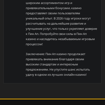
широким ассортиментом игр и
привлекательными бонусами, казино
предоставляет своим пользователям
уникальный опыт. В 2026 году игроки могут
рассчитывать на дальнейшее развитие и
улучшение услуг, что только укрепляет доверие
к Пин Ап. Попробуйте свои силы в Пин Ап
казино и насладитесь незабываемым игровым
процессом!
Заключение: Пин Ап казино продолжает
привлекать внимание благодаря своим
высоким стандартам и интересным
предложениям. Не упустите шанс испытать
удачу в одном из лучших онлайн-казино!