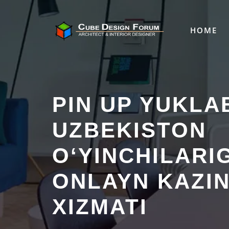
HOME
PIN UP YUKLA
UZBEKISTON
O‘YINCHILARI
ONLAYN KAZI
XIZMATI