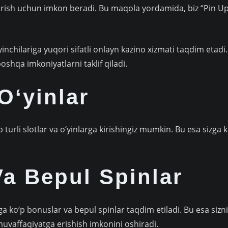
a kirish uchun imkon beradi. Bu maqola yordamida, biz “Pin U
nchilariga yuqori sifatli onlayn kazino xizmati taqdim etadi.
oshqa imkoniyatlarni taklif qiladi.
O‘yinlar
 turli slotlar va o‘yinlarga kirishingiz mumkin. Bu esa sizga ko
a Bepul Spinlar
ga ko‘p bonuslar va bepul spinlar taqdim etiladi. Bu esa sizn
 muvaffaqiyatga erishish imkonini oshiradi.