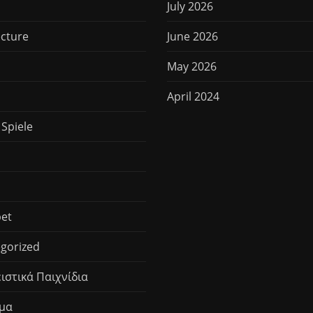
July 2026
ecture
June 2026
May 2026
April 2024
 Spiele
et
gorized
ιστικά Παιχνίδια
μα