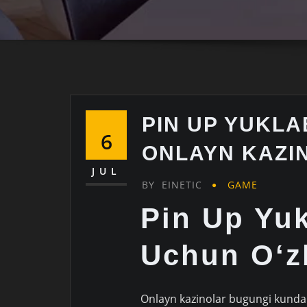
PIN UP YUKLA
6
ONLAYN KAZIN
JUL
BY
EINETIC
GAME
Pin Up Yuk
Uchun O‘zb
Onlayn kazinolar bugungi kunda o‘