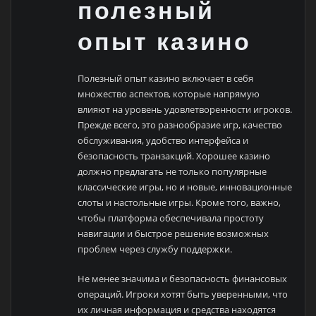
полезный
опыт казино
Полезный опыт казино включает в себя
множество аспектов, которые напрямую
влияют на уровень удовлетворенности игроков.
Прежде всего, это разнообразие игр, качество
обслуживания, удобство интерфейса и
безопасность транзакций. Хорошее казино
должно предлагать не только популярные
классические игры, но и новые, инновационные
слоты и настольные игры. Кроме того, важно,
чтобы платформа обеспечивала простоту
навигации и быстрое решение возможных
проблем через службу поддержки.
Не менее значима и безопасность финансовых
операций. Игроки хотят быть уверенными, что
их личная информация и средства находятся