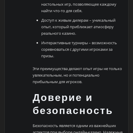
настольных игр, позволяющее каждому
найти что-то для себя.
Доступ к живым дилерам – уникальный
опыт, который приближает атмосферу
реального казино.
Интерактивные турниры – возможность
соревноваться с другими игроками за
призы.
Эти преимущества делают опыт игры не только
увлекательным, но и потенциально
прибыльным для игроков.
Доверие и
безопасность
Безопасность является одним из важнейших
аспектов при выборе онлайн-казино. Надежные