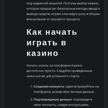
под надежной защитой. Поэтому выбор казино,
которое предлагает безопасные методы ввода и
вывода средств, играет ключевую роль в общем
впечатлении от игрового процесса.
Как начать
играть в
казино
Начать играть на платформе Казино
достаточно просто. Следуйте приведённым
ниже шагам для успешного старта.
Создание аккаунта:
зарегистрируйтесь на
платформе, указав свои личные данные.
Подтверждение данных:
подтвердите
свою личность, следуя инструкциям,