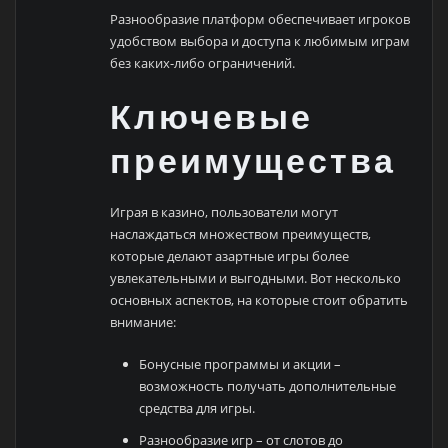
Разнообразие платформ обеспечивает игроков
удобством выбора и доступа к любимым играм
без каких-либо ограничений.
Ключевые
преимущества
Играя в казино, пользователи могут
наслаждаться множеством преимуществ,
которые делают азартные игры более
увлекательными и выгодными. Вот несколько
основных аспектов, на которые стоит обратить
внимание:
Бонусные программы и акции –
возможность получать дополнительные
средства для игры.
Разнообразие игр – от слотов до