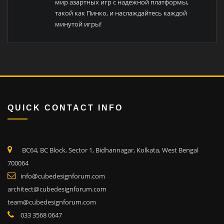
мир азартных игр с надежной платформы,
такой как Пинко, и наслаждайтесь каждой
минутой игры!
QUICK CONTACT INFO
BC64, BC Block, Sector 1, Bidhannagar, Kolkata, West Bengal
700064
info@cubedesignforum.com
architect@cubedesignforum.com
team@cubedesignforum.com
033 3568 0647