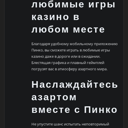
любимые игры
казино в
любом месте
Благодаря удобному мобильному приложению
Пинко, вы сможете играть в любимые игры
казино даже в дороге или в ожидании.
Блестящая графика и плавный геймплей
погрузят вас в атмосферу азартного мира.
Наслаждайтесь
азартом
вместе с Пинко
Не упустите шанс испытать неповторимый