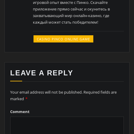
игровой опыт вместе с Пинко. Скачайте
приложение прямо сейчас и окунитесь в
захватывающий мир онлайн-казино, где
каждый может стать победителем!
CASINO PINCO ONLINE GAME
LEAVE A REPLY
Your email address will not be published.
Required fields are
marked
*
Comment