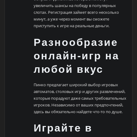
увеличить шансы на победу в популярных
слотах. Регистрация займет всего несколько
минут, а уже через момент вы сможете
приступить к игре на реальные деньги.
Разнообразие
онлайн-игр на
любой вкус
Пинко предлагает широкий выбор игровых
автоматов, столовых игр и других развлечений,
которые порадуют даже самых требовательных
игроков. Независимо от ваших предпочтений,
здесь вы обязательно найдете что-то по душе.
Играйте в