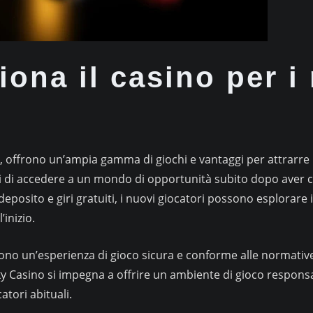
ona il casino per i
, offrono un’ampia gamma di giochi e vantaggi per attrarre i
i di accedere a un mondo di opportunità subito dopo aver cr
sito e giri gratuiti, i nuovi giocatori possono esplorare i g
inizio.
scono un’esperienza di gioco sicura e conforme alle normative
y Casino si impegna a offrire un ambiente di gioco respons
atori abituali.