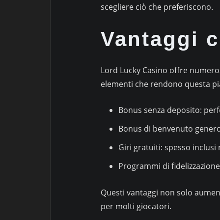
scegliere ciò che preferiscono.
Vantaggi c
Lord Lucky Casino offre numerosi 
elementi che rendono questa piat
Bonus senza deposito: perfe
Bonus di benvenuto generoso
Giri gratuiti: spesso inclusi
Programmi di fidelizzazione
Questi vantaggi non solo aumenta
per molti giocatori.