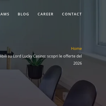
EAMS
BLOG
CAREER
CONTACT
Home
ili su Lord Lucky Casino: scopri le offerte del
2026