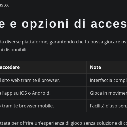
usto.
e e opzioni di acce
 da diverse piattaforme, garantendo che tu possa giocare o
i disponibili:
accedere
Note
il sito web tramite il browser.
Interfaccia comple
a l’app su iOS o Android.
Gioca in moviment
 tramite browser mobile.
Facilità d’uso se
tata per offrire un’esperienza di gioco senza soluzione di c