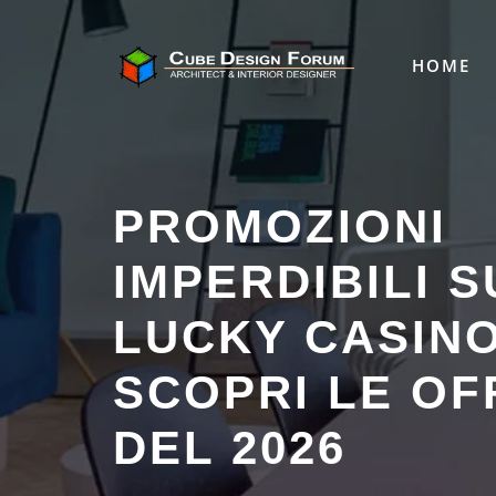
HOME
PROMOZIONI
IMPERDIBILI 
LUCKY CASINO
SCOPRI LE OF
DEL 2026