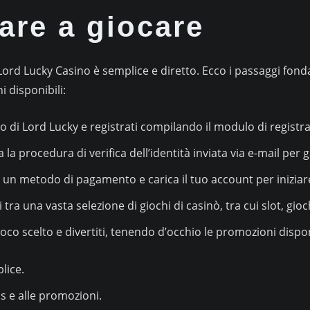
are a giocare
 Lord Lucky Casino è semplice e diretto. Ecco i passaggi fon
i disponibili:
ito di Lord Lucky e registrati compilando il modulo di registr
la procedura di verifica dell’identità inviata via e-mail per 
 un metodo di pagamento e carica il tuo account per iniziar
 tra una vasta selezione di giochi di casinò, tra cui slot, gioc
ioco scelto e divertiti, tenendo d’occhio le promozioni dispon
lice.
 e alle promozioni.