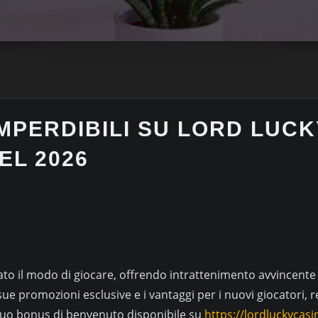
MPERDIBILI SU LORD LUCK
EL 2026
nato il modo di giocare, offrendo intrattenimento avvincen
 sue promozioni esclusive e i vantaggi per i nuovi giocatori,
suo bonus di benvenuto disponibile su
https://lordluckycasi