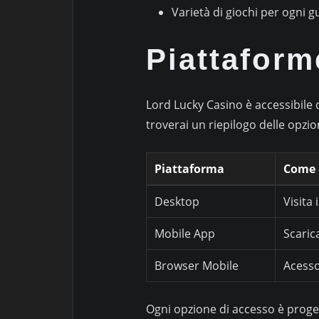
Varietà di giochi per ogni g
Piattaform
Lord Lucky Casino è accessibile
troverai un riepilogo delle opzion
Piattaforma
Come 
Desktop
Visita 
Mobile App
Scaric
Browser Mobile
Acesso
Ogni opzione di accesso è proget