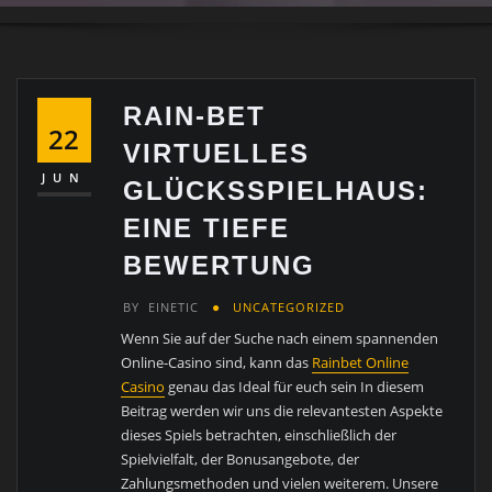
RAIN-BET
22
VIRTUELLES
JUN
GLÜCKSSPIELHAUS:
EINE TIEFE
BEWERTUNG
BY
EINETIC
UNCATEGORIZED
Wenn Sie auf der Suche nach einem spannenden
Online-Casino sind, kann das
Rainbet Online
Casino
genau das Ideal für euch sein In diesem
Beitrag werden wir uns die relevantesten Aspekte
dieses Spiels betrachten, einschließlich der
Spielvielfalt, der Bonusangebote, der
Zahlungsmethoden und vielen weiterem. Unsere