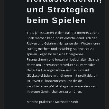
und Strategien
beim Spielen
Trotz jenes Gamen in dem Rainbet Internet Casino
Spaß machen kann, so ist entscheidend, sich der
Risiken und Gefahren klar zu werden. Wetten kann
süchtig machen, und es wichtig ist, bewusst zu
spielen. Legen Ihr sich eine Obergrenze
Finanzrahmen und bewahren beibehalten Sie sich
daran um unerwünschte Verluste zu vermeiden.
Der guter Herangehensweise ist es, sich auf
Glücksspiel Spiele mit höherem mit profitablerem
RTP-Wert zu konzentrieren und die die
verschiedenen Wettstrategien anzuwenden, um
Ihre eure Gewinnchancen zu erhöhen.
Manche praktische Methoden sind: