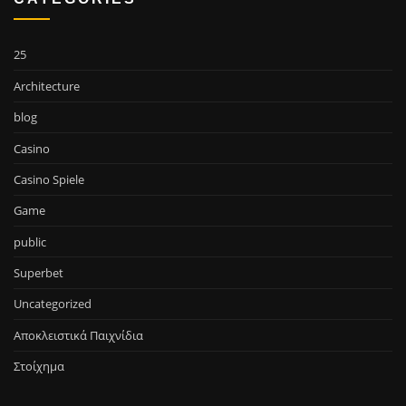
25
Architecture
blog
Casino
Casino Spiele
Game
public
Superbet
Uncategorized
Αποκλειστικά Παιχνίδια
Στοίχημα