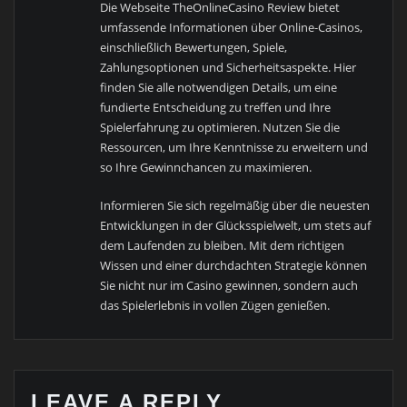
Die Webseite TheOnlineCasino Review bietet
umfassende Informationen über Online-Casinos,
einschließlich Bewertungen, Spiele,
Zahlungsoptionen und Sicherheitsaspekte. Hier
finden Sie alle notwendigen Details, um eine
fundierte Entscheidung zu treffen und Ihre
Spielerfahrung zu optimieren. Nutzen Sie die
Ressourcen, um Ihre Kenntnisse zu erweitern und
so Ihre Gewinnchancen zu maximieren.
Informieren Sie sich regelmäßig über die neuesten
Entwicklungen in der Glücksspielwelt, um stets auf
dem Laufenden zu bleiben. Mit dem richtigen
Wissen und einer durchdachten Strategie können
Sie nicht nur im Casino gewinnen, sondern auch
das Spielerlebnis in vollen Zügen genießen.
LEAVE A REPLY