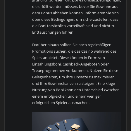
gründlich zu lesen. Oft gibt es Umsatzbedingungen,
die erfüllt werden müssen, bevor Sie Gewinne aus
dem Bonus abheben können. Informieren Sie sich
über diese Bedingungen, um sicherzustellen, dass
die Boni tatsächlich vorteilhaft sind und nicht zu
Enttäuschungen führen.
Darüber hinaus sollten Sie nach regelmäßigen
Promotions suchen, die das Casino während des
Spiels anbietet. Diese können in Form von
Einzahlungsboni, Cashback-Angeboten oder
Treueprogrammen vorkommen. Nutzen Sie diese
Gelegenheiten, um Ihre Einsätze zu maximieren
und Ihre Gewinnchancen zu steigern. Eine kluge
Nutzung von Boni kann den Unterschied zwischen
einem erfolgreichen und einem weniger
erfolgreichen Spieler ausmachen.