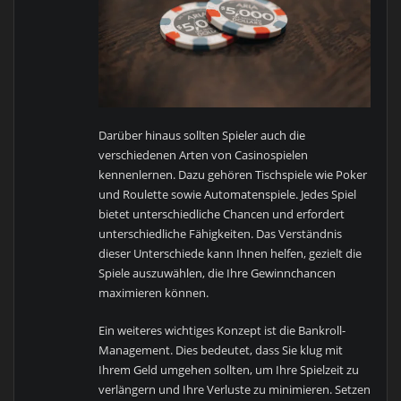
Darüber hinaus sollten Spieler auch die
verschiedenen Arten von Casinospielen
kennenlernen. Dazu gehören Tischspiele wie Poker
und Roulette sowie Automatenspiele. Jedes Spiel
bietet unterschiedliche Chancen und erfordert
unterschiedliche Fähigkeiten. Das Verständnis
dieser Unterschiede kann Ihnen helfen, gezielt die
Spiele auszuwählen, die Ihre Gewinnchancen
maximieren können.
Ein weiteres wichtiges Konzept ist die Bankroll-
Management. Dies bedeutet, dass Sie klug mit
Ihrem Geld umgehen sollten, um Ihre Spielzeit zu
verlängern und Ihre Verluste zu minimieren. Setzen