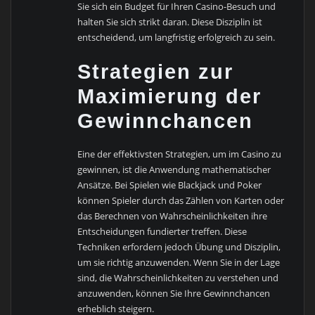
Sie sich ein Budget für Ihren Casino-Besuch und
halten Sie sich strikt daran. Diese Disziplin ist
entscheidend, um langfristig erfolgreich zu sein.
Strategien zur
Maximierung der
Gewinnchancen
Eine der effektivsten Strategien, um im Casino zu
gewinnen, ist die Anwendung mathematischer
Ansätze. Bei Spielen wie Blackjack und Poker
können Spieler durch das Zählen von Karten oder
das Berechnen von Wahrscheinlichkeiten ihre
Entscheidungen fundierter treffen. Diese
Techniken erfordern jedoch Übung und Disziplin,
um sie richtig anzuwenden. Wenn Sie in der Lage
sind, die Wahrscheinlichkeiten zu verstehen und
anzuwenden, können Sie Ihre Gewinnchancen
erheblich steigern.