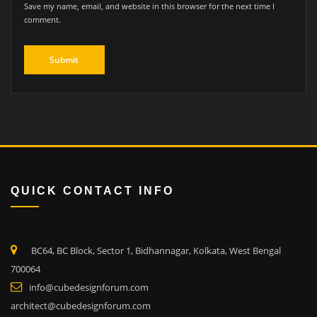
Save my name, email, and website in this browser for the next time I
comment.
QUICK CONTACT INFO
BC64, BC Block, Sector 1, Bidhannagar, Kolkata, West Bengal
700064
info@cubedesignforum.com
architect@cubedesignforum.com