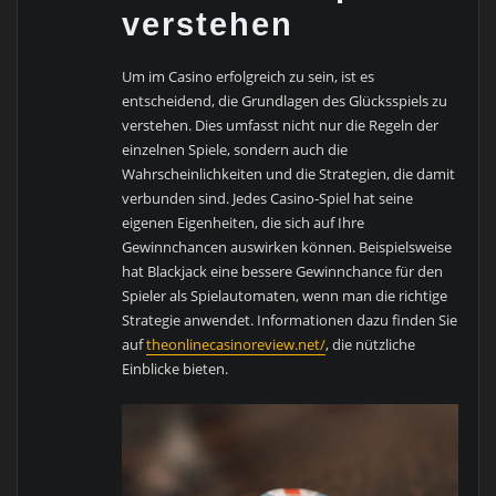
verstehen
Um im Casino erfolgreich zu sein, ist es
entscheidend, die Grundlagen des Glücksspiels zu
verstehen. Dies umfasst nicht nur die Regeln der
einzelnen Spiele, sondern auch die
Wahrscheinlichkeiten und die Strategien, die damit
verbunden sind. Jedes Casino-Spiel hat seine
eigenen Eigenheiten, die sich auf Ihre
Gewinnchancen auswirken können. Beispielsweise
hat Blackjack eine bessere Gewinnchance für den
Spieler als Spielautomaten, wenn man die richtige
Strategie anwendet. Informationen dazu finden Sie
auf
theonlinecasinoreview.net/
, die nützliche
Einblicke bieten.