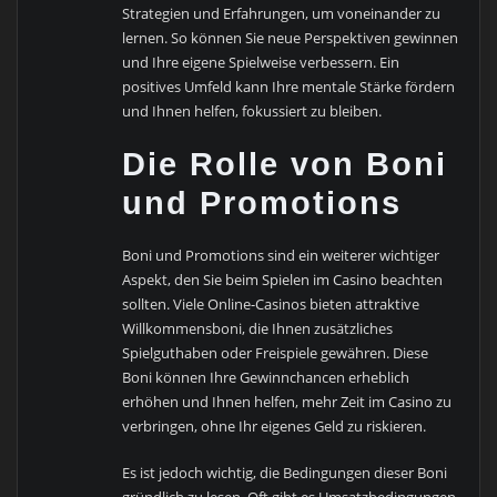
Strategien und Erfahrungen, um voneinander zu
lernen. So können Sie neue Perspektiven gewinnen
und Ihre eigene Spielweise verbessern. Ein
positives Umfeld kann Ihre mentale Stärke fördern
und Ihnen helfen, fokussiert zu bleiben.
Die Rolle von Boni
und Promotions
Boni und Promotions sind ein weiterer wichtiger
Aspekt, den Sie beim Spielen im Casino beachten
sollten. Viele Online-Casinos bieten attraktive
Willkommensboni, die Ihnen zusätzliches
Spielguthaben oder Freispiele gewähren. Diese
Boni können Ihre Gewinnchancen erheblich
erhöhen und Ihnen helfen, mehr Zeit im Casino zu
verbringen, ohne Ihr eigenes Geld zu riskieren.
Es ist jedoch wichtig, die Bedingungen dieser Boni