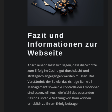
Fazit und
Informationen zur
Webseite
Abschließend lässt sich sagen, dass die Schritte
zum Erfolg im Casino gut durchdacht und
strategisch angegangen werden müssen. Das
Verständnis der Spiele, das richtige Bankroll-
Management sowie die Kontrolle der Emotionen
sind essenziell. Auch die Wahl des passenden
Casinos und die Nutzung von Boni können
erheblich zu Ihrem Erfolg beitragen.