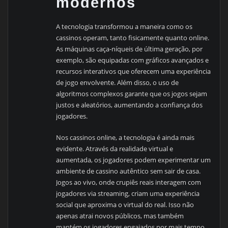
modernos
A tecnologia transformou a maneira como os
cassinos operam, tanto fisicamente quanto online.
As máquinas caça-níqueis de última geração, por
exemplo, são equipadas com gráficos avançados e
recursos interativos que oferecem uma experiência
de jogo envolvente. Além disso, o uso de
algoritmos complexos garante que os jogos sejam
justos e aleatórios, aumentando a confiança dos
jogadores.
Nos cassinos online, a tecnologia é ainda mais
evidente. Através da realidade virtual e
aumentada, os jogadores podem experimentar um
ambiente de cassino autêntico sem sair de casa.
Jogos ao vivo, onde crupiês reais interagem com
jogadores via streaming, criam uma experiência
social que aproxima o virtual do real. Isso não
apenas atrai novos públicos, mas também
mantém os jogadores engajados por mais tempo.