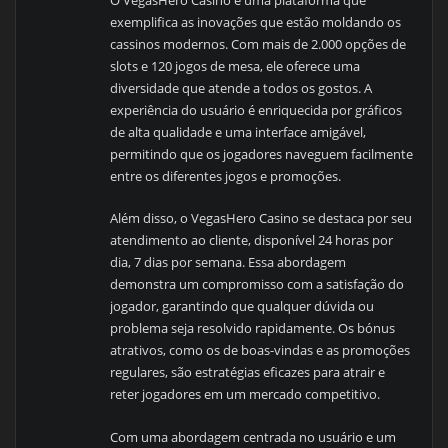
O VegasHero Casino é uma plataforma que
exemplifica as inovações que estão moldando os
cassinos modernos. Com mais de 2.000 opções de
slots e 120 jogos de mesa, ele oferece uma
diversidade que atende a todos os gostos. A
experiência do usuário é enriquecida por gráficos
de alta qualidade e uma interface amigável,
permitindo que os jogadores naveguem facilmente
entre os diferentes jogos e promoções.
Além disso, o VegasHero Casino se destaca por seu
atendimento ao cliente, disponível 24 horas por
dia, 7 dias por semana. Essa abordagem
demonstra um compromisso com a satisfação do
jogador, garantindo que qualquer dúvida ou
problema seja resolvido rapidamente. Os bónus
atrativos, como os de boas-vindas e as promoções
regulares, são estratégias eficazes para atrair e
reter jogadores em um mercado competitivo.
Com uma abordagem centrada no usuário e um