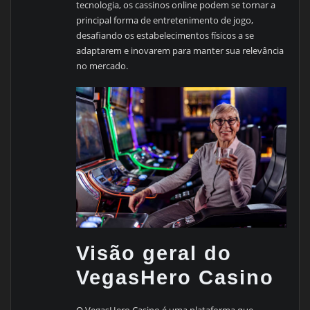
tecnologia, os cassinos online podem se tornar a
principal forma de entretenimento de jogo,
desafiando os estabelecimentos físicos a se
adaptarem e inovarem para manter sua relevância
no mercado.
Visão geral do
VegasHero Casino