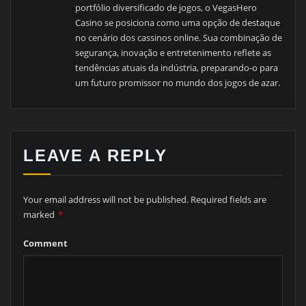
portfólio diversificado de jogos, o VegasHero
Casino se posiciona como uma opção de destaque
no cenário dos cassinos online. Sua combinação de
segurança, inovação e entretenimento reflete as
tendências atuais da indústria, preparando-o para
um futuro promissor no mundo dos jogos de azar.
LEAVE A REPLY
Your email address will not be published.
Required fields are
marked
*
Comment