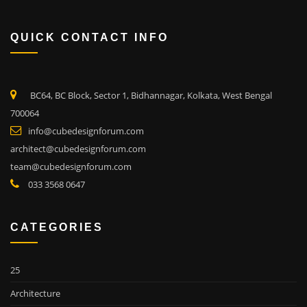
QUICK CONTACT INFO
BC64, BC Block, Sector 1, Bidhannagar, Kolkata, West Bengal
700064
info@cubedesignforum.com
architect@cubedesignforum.com
team@cubedesignforum.com
033 3568 0647
CATEGORIES
25
Architecture