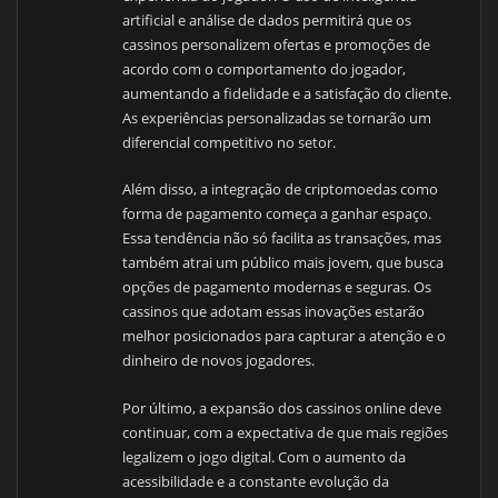
artificial e análise de dados permitirá que os
cassinos personalizem ofertas e promoções de
acordo com o comportamento do jogador,
aumentando a fidelidade e a satisfação do cliente.
As experiências personalizadas se tornarão um
diferencial competitivo no setor.
Além disso, a integração de criptomoedas como
forma de pagamento começa a ganhar espaço.
Essa tendência não só facilita as transações, mas
também atrai um público mais jovem, que busca
opções de pagamento modernas e seguras. Os
cassinos que adotam essas inovações estarão
melhor posicionados para capturar a atenção e o
dinheiro de novos jogadores.
Por último, a expansão dos cassinos online deve
continuar, com a expectativa de que mais regiões
legalizem o jogo digital. Com o aumento da
acessibilidade e a constante evolução da