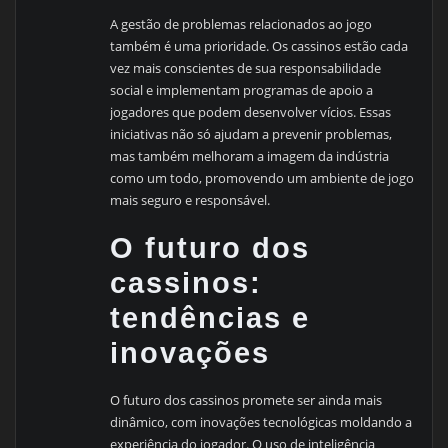
A gestão de problemas relacionados ao jogo
também é uma prioridade. Os cassinos estão cada
vez mais conscientes de sua responsabilidade
social e implementam programas de apoio a
jogadores que podem desenvolver vícios. Essas
iniciativas não só ajudam a prevenir problemas,
mas também melhoram a imagem da indústria
como um todo, promovendo um ambiente de jogo
mais seguro e responsável.
O futuro dos
cassinos:
tendências e
inovações
O futuro dos cassinos promete ser ainda mais
dinâmico, com inovações tecnológicas moldando a
experiência do jogador. O uso de inteligência